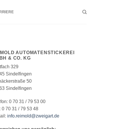
RRIERE
IMOLD AUTOMATENSTICKEREI
BH & CO. KG
tfach 329
45 Sindelfingen
näckerstraße 50
63 Sindelfingen
fon: 0 70 31 / 79 53 00
 0 70 31 / 79 53 48
ail:
info.reimold@zweigart.de