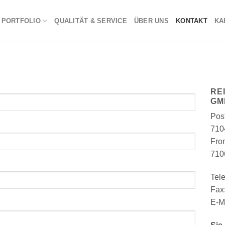
PORTFOLIO
QUALITÄT & SERVICE
ÜBER UNS
KONTAKT
KA
RE
GM
Pos
710
Fro
710
Tele
Fax:
E-M